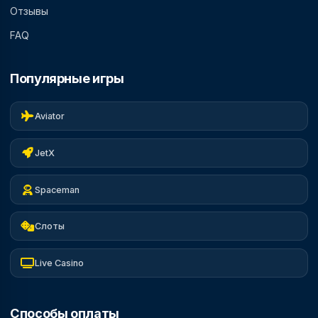
Отзывы
FAQ
Популярные игры
Aviator
JetX
Spaceman
Слоты
Live Casino
Способы оплаты