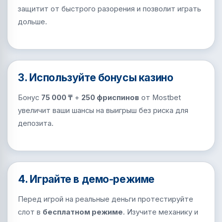
защитит от быстрого разорения и позволит играть
дольше.
3. Используйте бонусы казино
Бонус
75 000 ₸
+
250 фриспинов
от Mostbet
увеличит ваши шансы на выигрыш без риска для
депозита.
4. Играйте в демо-режиме
Перед игрой на реальные деньги протестируйте
слот в
бесплатном режиме
. Изучите механику и