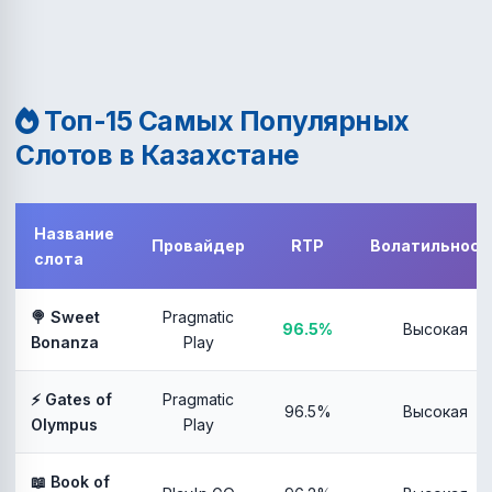
Топ-15 Самых Популярных
Слотов в Казахстане
Название
Провайдер
RTP
Волатильност
слота
🍭 Sweet
Pragmatic
96.5%
Высокая
Bonanza
Play
⚡ Gates of
Pragmatic
96.5%
Высокая
Olympus
Play
📖 Book of