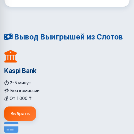
Вывод Выигрышей из Слотов
Kaspi Bank
⏱️ 2-5 минут
💳 Без комиссии
💰 От 1 000 ₸
Выбрать