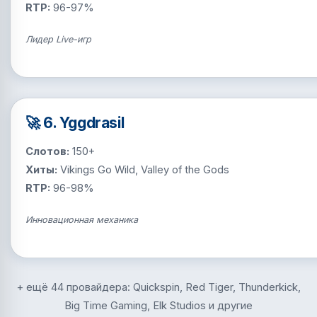
RTP:
96-97%
Лидер Live-игр
🚀 6. Yggdrasil
Слотов:
150+
Хиты:
Vikings Go Wild, Valley of the Gods
RTP:
96-98%
Инновационная механика
+ ещё 44 провайдера: Quickspin, Red Tiger, Thunderkick,
Big Time Gaming, Elk Studios и другие