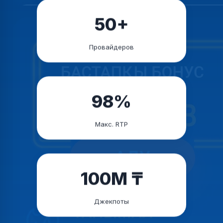
50+
Провайдеров
98%
Макс. RTP
100М ₸
Джекпоты