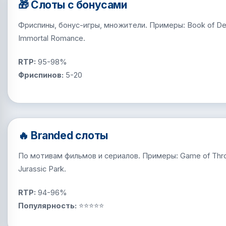
🎁 Слоты с бонусами
Фриспины, бонус-игры, множители. Примеры: Book of De
Immortal Romance.
RTP:
95-98%
Фриспинов:
5-20
🔥 Branded слоты
По мотивам фильмов и сериалов. Примеры: Game of Thr
Jurassic Park.
RTP:
94-96%
Популярность:
⭐⭐⭐⭐⭐