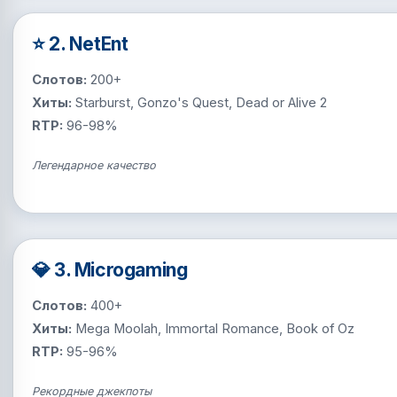
⭐ 2. NetEnt
Слотов:
200+
Хиты:
Starburst, Gonzo's Quest, Dead or Alive 2
RTP:
96-98%
Легендарное качество
💎 3. Microgaming
Слотов:
400+
Хиты:
Mega Moolah, Immortal Romance, Book of Oz
RTP:
95-96%
Рекордные джекпоты