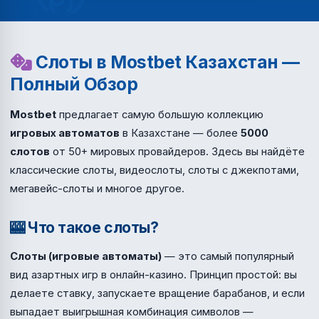
Слоты в Mostbet Казахстан —
Полный Обзор
Mostbet
предлагает самую большую коллекцию
игровых автоматов
в Казахстане — более
5000
слотов
от 50+ мировых провайдеров. Здесь вы найдёте
классические слоты, видеослоты, слоты с джекпотами,
мегавейс-слоты и многое другое.
🎰 Что такое слоты?
Слоты (игровые автоматы)
— это самый популярный
вид азартных игр в онлайн-казино. Принцип простой: вы
делаете ставку, запускаете вращение барабанов, и если
выпадает выигрышная комбинация символов —